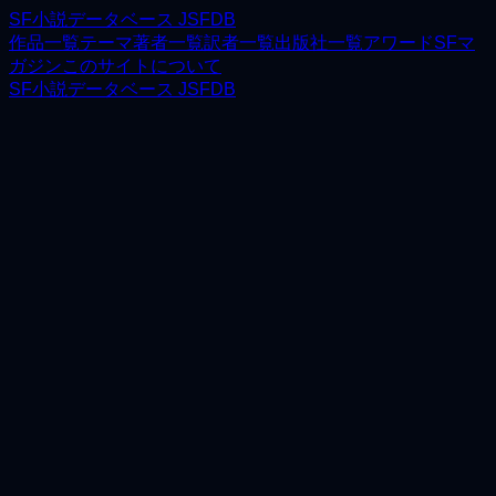
SF小説データベース JSFDB
作品一覧
テーマ
著者一覧
訳者一覧
出版社一覧
アワード
SFマ
ガジン
このサイトについて
SF小説データベース JSFDB