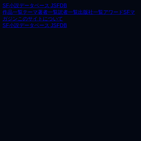
SF小説データベース JSFDB
作品一覧
テーマ
著者一覧
訳者一覧
出版社一覧
アワード
SFマ
ガジン
このサイトについて
SF小説データベース JSFDB