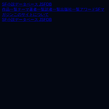
SF小説データベース JSFDB
作品一覧
テーマ
著者一覧
訳者一覧
出版社一覧
アワード
SFマ
ガジン
このサイトについて
SF小説データベース JSFDB