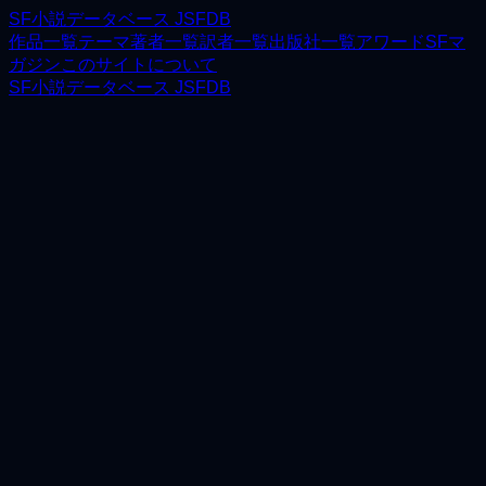
SF小説データベース JSFDB
作品一覧
テーマ
著者一覧
訳者一覧
出版社一覧
アワード
SFマ
ガジン
このサイトについて
SF小説データベース JSFDB