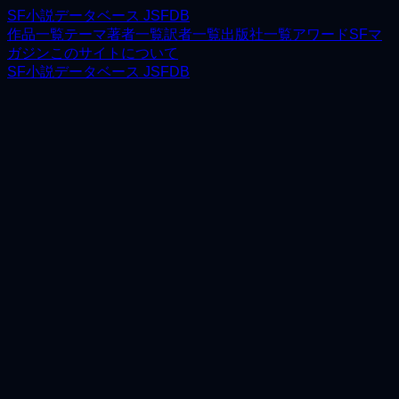
SF小説データベース JSFDB
作品一覧
テーマ
著者一覧
訳者一覧
出版社一覧
アワード
SFマ
ガジン
このサイトについて
SF小説データベース JSFDB