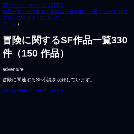
SF小説データベース JSFDB
作品一覧
テーマ
著者一覧
訳者一覧
出版社一覧
アワード
SFマ
ガジン
このサイトについて
テーマ
/
冒険に関するSF作品一覧
330
件（
150
作品）
adventure
冒険に関連するSF小説を収録しています。
SF小説データベース JSFDB