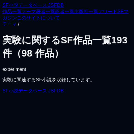
SF小説データベース JSFDB
作品一覧
テーマ
著者一覧
訳者一覧
出版社一覧
アワード
SFマ
ガジン
このサイトについて
テーマ
/
実験に関するSF作品一覧
193
件（
98
作品）
experiment
実験に関連するSF小説を収録しています。
SF小説データベース JSFDB