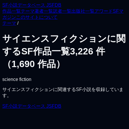
SF小説データベース JSFDB
作品一覧
テーマ
著者一覧
訳者一覧
出版社一覧
アワード
SFマ
ガジン
このサイトについて
テーマ
/
サイエンスフィクションに関
するSF作品一覧
3,226
件
（
1,690
作品）
science fiction
サイエンスフィクションに関連するSF小説を収録していま
す。
SF小説データベース JSFDB