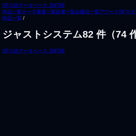
SF小説データベース JSFDB
作品一覧
テーマ
著者一覧
訳者一覧
出版社一覧
アワード
SFマ
作品一覧
/
ジャストシステム
82
件（
74
SF小説データベース JSFDB