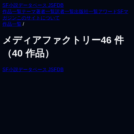
SF小説データベース JSFDB
作品一覧
テーマ
著者一覧
訳者一覧
出版社一覧
アワード
SFマ
ガジン
このサイトについて
作品一覧
/
メディアファクトリー
46
件
（
40
作品）
SF小説データベース JSFDB