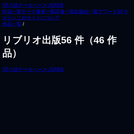
SF小説データベース JSFDB
作品一覧
テーマ
著者一覧
訳者一覧
出版社一覧
アワード
SFマ
ガジン
このサイトについて
作品一覧
/
リブリオ出版
56
件（
46
作
品）
SF小説データベース JSFDB