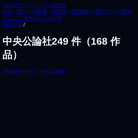
SF小説データベース JSFDB
作品一覧
テーマ
著者一覧
訳者一覧
出版社一覧
アワード
SFマ
ガジン
このサイトについて
作品一覧
/
中央公論社
249
件（
168
作
品）
SF小説データベース JSFDB