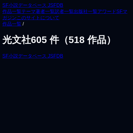
SF小説データベース JSFDB
作品一覧
テーマ
著者一覧
訳者一覧
出版社一覧
アワード
SFマ
ガジン
このサイトについて
作品一覧
/
光文社
605
件（
518
作品）
SF小説データベース JSFDB