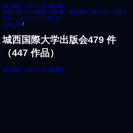
SF小説データベース JSFDB
作品一覧
テーマ
著者一覧
訳者一覧
出版社一覧
アワード
SFマ
ガジン
このサイトについて
作品一覧
/
城西国際大学出版会
479
件
（
447
作品）
SF小説データベース JSFDB