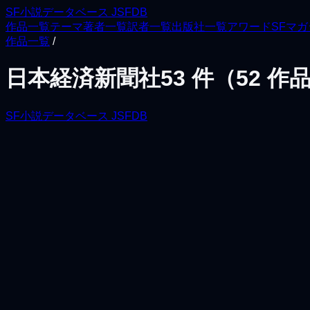
SF小説データベース JSFDB
作品一覧
テーマ
著者一覧
訳者一覧
出版社一覧
アワード
SFマ
作品一覧
/
日本経済新聞社
53
件（
52
作品
SF小説データベース JSFDB