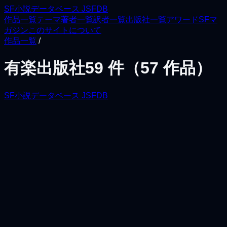
SF小説データベース JSFDB
作品一覧
テーマ
著者一覧
訳者一覧
出版社一覧
アワード
SFマ
ガジン
このサイトについて
作品一覧
/
有楽出版社
59
件（
57
作品）
SF小説データベース JSFDB