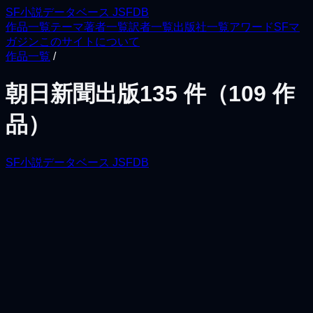
SF小説データベース JSFDB
作品一覧
テーマ
著者一覧
訳者一覧
出版社一覧
アワード
SFマ
ガジン
このサイトについて
作品一覧
/
朝日新聞出版
135
件（
109
作
品）
SF小説データベース JSFDB