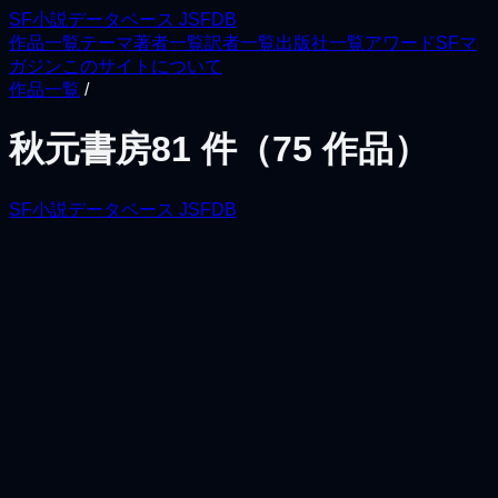
SF小説データベース JSFDB
作品一覧
テーマ
著者一覧
訳者一覧
出版社一覧
アワード
SFマ
ガジン
このサイトについて
作品一覧
/
秋元書房
81
件（
75
作品）
SF小説データベース JSFDB