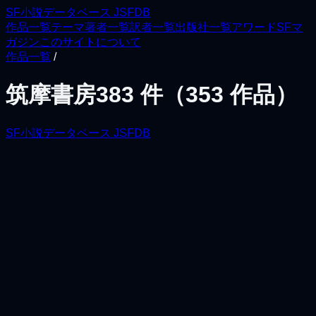
SF小説データベース JSFDB
作品一覧
テーマ
著者一覧
訳者一覧
出版社一覧
アワード
SFマ
ガジン
このサイトについて
作品一覧
/
筑摩書房
383
件（
353
作品）
SF小説データベース JSFDB