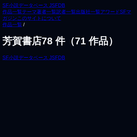
SF小説データベース JSFDB
作品一覧
テーマ
著者一覧
訳者一覧
出版社一覧
アワード
SFマ
ガジン
このサイトについて
作品一覧
/
芳賀書店
78
件（
71
作品）
SF小説データベース JSFDB