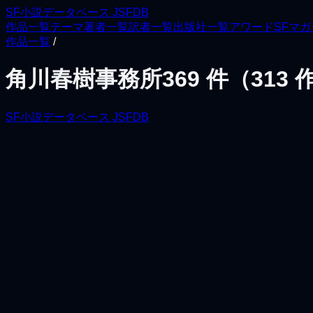
SF小説データベース JSFDB
作品一覧
テーマ
著者一覧
訳者一覧
出版社一覧
アワード
SFマ
作品一覧
/
角川春樹事務所
369
件（
313
作
SF小説データベース JSFDB