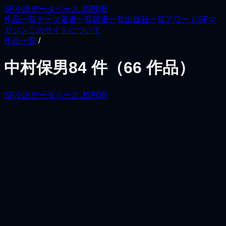
SF小説データベース JSFDB
作品一覧
テーマ
著者一覧
訳者一覧
出版社一覧
アワード
SFマ
ガジン
このサイトについて
作品一覧
/
中村保男
84
件（
66
作品）
SF小説データベース JSFDB