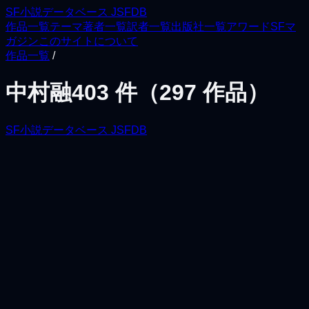
SF小説データベース JSFDB
作品一覧
テーマ
著者一覧
訳者一覧
出版社一覧
アワード
SFマ
ガジン
このサイトについて
作品一覧
/
中村融
403
件（
297
作品）
SF小説データベース JSFDB