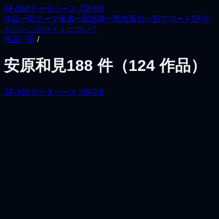
SF小説データベース JSFDB
作品一覧
テーマ
著者一覧
訳者一覧
出版社一覧
アワード
SFマ
ガジン
このサイトについて
作品一覧
/
安原和見
188
件（
124
作品）
SF小説データベース JSFDB