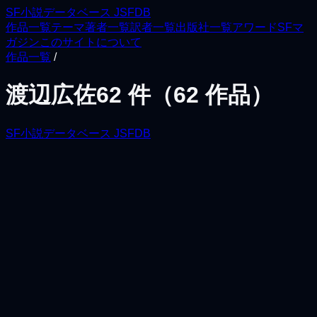
SF小説データベース JSFDB
作品一覧
テーマ
著者一覧
訳者一覧
出版社一覧
アワード
SFマ
ガジン
このサイトについて
作品一覧
/
渡辺広佐
62
件（
62
作品）
SF小説データベース JSFDB