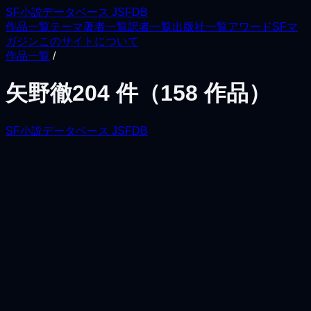
SF小説データベース JSFDB
作品一覧
テーマ
著者一覧
訳者一覧
出版社一覧
アワード
SFマ
ガジン
このサイトについて
作品一覧
/
矢野徹
204
件（
158
作品）
SF小説データベース JSFDB