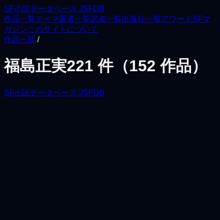
SF小説データベース JSFDB
作品一覧
テーマ
著者一覧
訳者一覧
出版社一覧
アワード
SFマ
ガジン
このサイトについて
作品一覧
/
福島正実
221
件（
152
作品）
SF小説データベース JSFDB