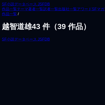
SF小説データベース JSFDB
作品一覧
テーマ
著者一覧
訳者一覧
出版社一覧
アワード
SFマ
作品一覧
/
越智道雄
43
件（
39
作品）
SF小説データベース JSFDB