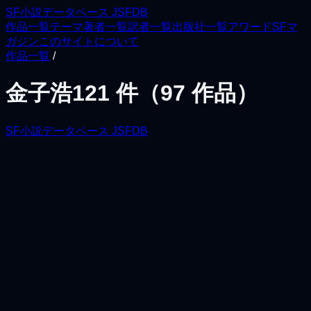
SF小説データベース JSFDB
作品一覧
テーマ
著者一覧
訳者一覧
出版社一覧
アワード
SFマ
ガジン
このサイトについて
作品一覧
/
金子浩
121
件（
97
作品）
SF小説データベース JSFDB