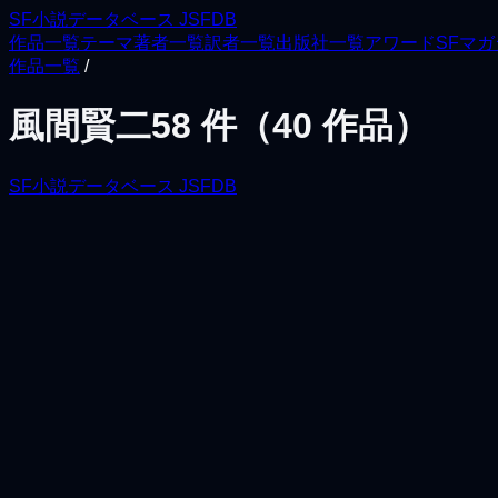
SF小説データベース JSFDB
作品一覧
テーマ
著者一覧
訳者一覧
出版社一覧
アワード
SFマ
作品一覧
/
風間賢二
58
件（
40
作品）
SF小説データベース JSFDB